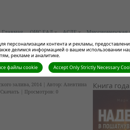
Главная
ОИС ЕАД
АСЛЕ
Миссионерская 
ля персонализации контента и рекламы, предоставлени
также делимся информацией о вашем использовании на
ям, рекламе и аналитике.
се файлы cookie
Accept Only Strictly Necessary Coo
Книга года
кого залива, 2014
| Автор: Алевтина
|
Скачать
| Просмотров: 0