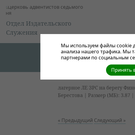
Отдел Издательского
Служения
Мы используем файлы cookie д
анализа нашего трафика. Мы 
партнерами по социальным сет
Принять в
лагерное ЛЕ ЗРС на берегу Финс
Берестова | Размер (МБ): 3.87 
« Предыдущий
Следующий »