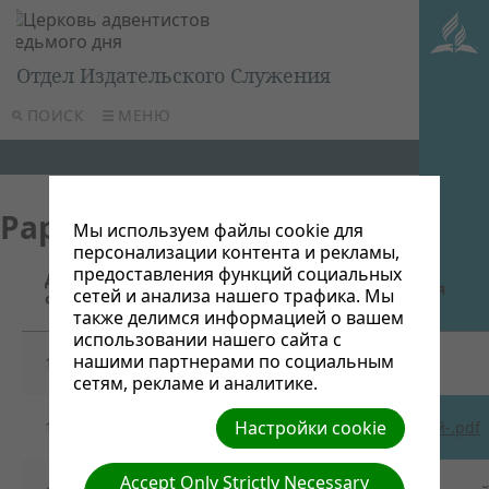
Отдел Издательского Служения
ПОИСК
МЕНЮ
Papka LE
Мы используем файлы cookie для
персонализации контента и рекламы,
предоставления функций социальных
Дата
Название/Ссылка для скачивания
сетей и анализа нашего трафика. Мы
файла
также делимся информацией о вашем
использовании нашего сайта с
нашими партнерами по социальным
10/25/2013
1._Шаги_ЛЕ_ООО.pdf
сетям, рекламе и аналитике.
Настройки cookie
10/25/2013
2._Отчет_ЛЕ_блокнот_расширенный-.pdf
Accept Only Strictly Necessary