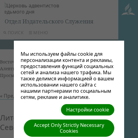
Отдел Издательского Служения
ПОИСК
МЕНЮ
Мы используем файлы cookie для
персонализации контента и рекламы,
Восточно-Российская унионная миссия
| Автор:
предоставления функций социальных
Алевтина Берестова | Размер (МБ): 1.76 |
Скачать
|
сетей и анализа нашего трафика. Мы
Просмотров: 0
также делимся информацией о вашем
использовании нашего сайта с
нашими партнерами по социальным
« Предыдущий
Следующий »
сетям, рекламе и аналитике.
Настройки cookie
Литература АСД на Крайнем
Accept Only Strictly Necessary
Севере, Игорь Рогак
Cookies