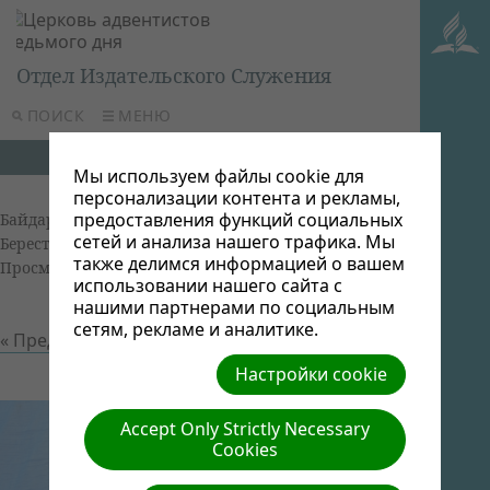
Отдел Издательского Служения
ПОИСК
МЕНЮ
Мы используем файлы cookie для
персонализации контента и рекламы,
предоставления функций социальных
Байдарки 2014, Батурин, УУК
| Автор: Алевтина
сетей и анализа нашего трафика. Мы
Берестова | Размер (МБ): 3.11 |
Скачать
|
также делимся информацией о вашем
Просмотров: 0
использовании нашего сайта с
нашими партнерами по социальным
сетям, рекламе и аналитике.
« Предыдущий
Следующий »
Настройки cookie
Accept Only Strictly Necessary
Cookies