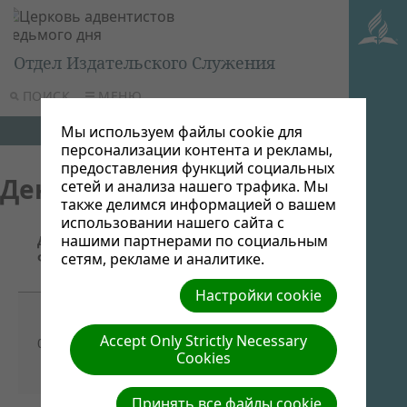
Отдел Издательского Служения
ПОИСК
МЕНЮ
Мы используем файлы cookie для
персонализации контента и рекламы,
предоставления функций социальных
День влияния
сетей и анализа нашего трафика. Мы
также делимся информацией о вашем
использовании нашего сайта с
Название/
нашими партнерами по социальным
Дата
Ссылка для
Описание
файла
сетям, рекламе и аналитике.
скачивания
Настройки cookie
15 апреля -
День
Пакет
Accept Only Strictly Necessary
03/27/2023
влияния и
материалов
Cookies
надежды
Принять все файлы cookie