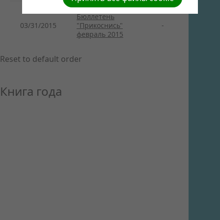
Бюллетень
03/31/2015
"Прикоснись"
-
февраль 2015
Reset to default order
Книга года