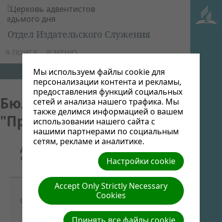
Отдел Издательского Служения
ПОИСК
МЕНЮ
Мы используем файлы cookie для
персонализации контента и рекламы,
предоставления функций социальных
Бюллетени
сетей и анализа нашего трафика. Мы
также делимся информацией о вашем
"Прикоснись"
использовании нашего сайта с
нашими партнерами по социальным
сетям, рекламе и аналитике.
Название/
Дата
Ссылка для
Описание
файла
Настройки cookie
скачивания
Accept Only Strictly Necessary
Бюллетень
Cookies
03/31/2015
"Прикоснись",
-
январь 2015
Принять все файлы cookie