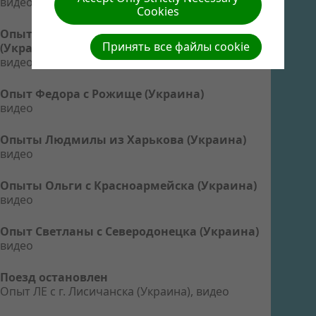
видео
Cookies
Опыт Галины с Каменца-Подольского
Принять все файлы cookie
(Украина)
видео
Опыт Федора с Рожище (Украина)
видео
Опыты Людмилы из Харькова (Украина)
видео
Опыты Ольги с Красноармейска (Украина)
видео
Опыт Светланы с Северодонецка (Украина)
видео
Поезд остановлен
Опыт ЛЕ с г. Лисичанска (Украина), видео