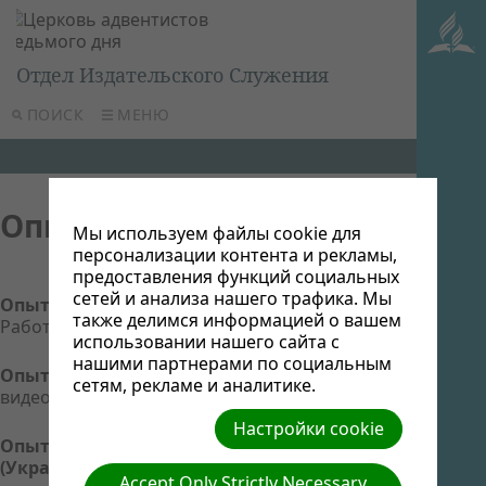
Отдел Издательского Служения
ПОИСК
МЕНЮ
Опыты ЛЕ
Мы используем файлы cookie для
персонализации контента и рекламы,
предоставления функций социальных
сетей и анализа нашего трафика. Мы
Опыты Оксаны из Доброполья (Украина)
также делимся информацией о вашем
Работа по предприятиям, видео
использовании нашего сайта с
нашими партнерами по социальным
Опыт Оксаны с Хмельника (Украина)
сетям, рекламе и аналитике.
видео
Настройки cookie
Опыты Людмилы с Северодонецка
(Украина)
Accept Only Strictly Necessary