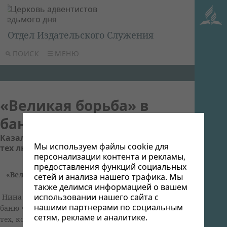
Отдел Издательского Служения
ПОИСК
МЕНЮ
«Великая борьба» в
бане
Казалось,ничего не происходит в жизни
Мы используем файлы cookie для
тех людей,которым подарены книги
персонализации контента и рекламы,
предоставления функций социальных
«Великая борьба» в бане.
сетей и анализа нашего трафика. Мы
также делимся информацией о вашем
использовании нашего сайта с
Нина Петровна каждый понедельник посещает
нашими партнерами по социальным
баню чтобы укрепить здоровье , а также найти
сетям, рекламе и аналитике.
тех, кому можно рассказать о Боге и подарить