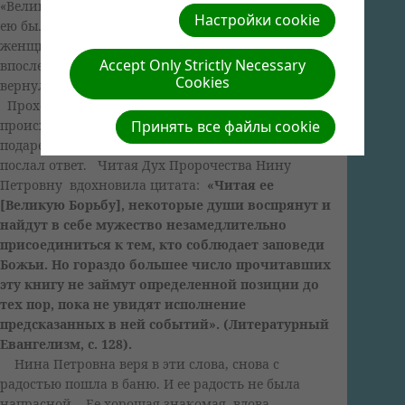
«Великую борьбу». Там, за последние два года
Настройки cookie
ею было розданы десятки книг. Некоторые
женщины брали с большой охотой, но
Accept Only Strictly Necessary
впоследствии возвращали. Интересно, что те, кто
Cookies
вернул книги, оставили даже посещать эту баню.
Проходили месяцы. Казалось, ничего не
происходит в жизни тех людей, которым
Принять все файлы cookie
подарены книги. Но вот две недели назад Господь
послал ответ. Читая Дух Пророчества Нину
Петровну вдохновила цитата:
«Читая ее
[Великую Борьбу], некоторые души воспрянут и
найдут в себе мужество незамедлительно
присоединиться к тем, кто соблюдает заповеди
Божьи. Но гораздо большее число прочитавших
эту книгу не займут определенной позиции до
тех пор, пока не увидят исполнение
предсказанных в ней событий». (Литературный
Евангелизм, с. 128).
Нина Петровна веря в эти слова, снова с
радостью пошла в баню. И ее радость не была
напрасной. Ее хорошая знакомая, вдова