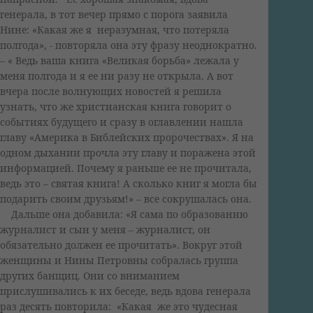
генерала, в тот вечер прямо с порога заявила
Нине: «Какая же я неразумная, что потеряла
полгода», - повторяла она эту фразу неоднократно.
– « Ведь ваша книга «Великая борьба» лежала у
меня полгода и я ее ни разу не открыла. А вот
вчера после волнующих новостей я решила
узнать, что же христианская книга говорит о
событиях будущего и сразу в оглавлении нашла
главу «Америка в Библейских пророчествах». Я на
одном дыхании прочла эту главу и поражена этой
информацией. Почему я раньше ее не прочитала,
ведь это – святая книга! А сколько книг я могла бы
подарить своим друзьям!» – все сокрушалась она.
Дальше она добавила: «Я сама по образованию
журналист и сын у меня – журналист, он
обязательно должен ее прочитать». Вокруг этой
женщины и Нины Петровны собралась группа
других банщиц. Они со вниманием
прислушивались к их беседе, ведь вдова генерала
раз десять повторила: «Какая же это чудесная