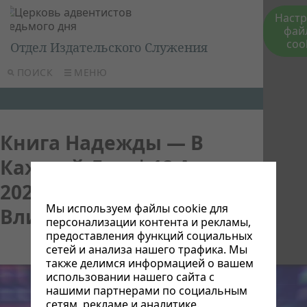
Наст
фай
coo
Отдел Издательского Служения
ПОИСК
МЕНЮ
Книга Надежды — В
Каждый Дом | 12 Апреля
2025 | Всемирный День
Мы используем файлы cookie для
Влияния и Надежд
персонализации контента и рекламы,
предоставления функций социальных
сетей и анализа нашего трафика. Мы
также делимся информацией о вашем
использовании нашего сайта с
нашими партнерами по социальным
сетям, рекламе и аналитике.